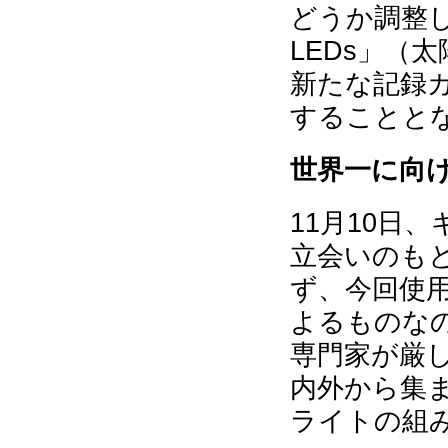
どうか調整し、「La
LEDs」（
新たな記録
することと
世界一に向
11月10日
立会いのも
ず、今回使用
よるものな
専門家が厳
内外から集ま
ライトの組