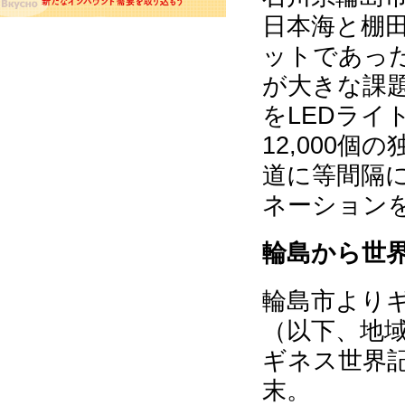
日本海と棚
ットであっ
が大きな課
をLEDラ
12,000
道に等間隔
ネーション
輪島から世
輪島市より
（以下、地
ギネス世界
末。