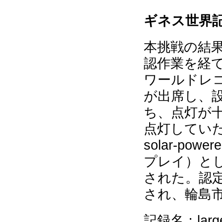
ギネス世界
本挑戦の結
認作業を経
ワールドレ
が出席し、設
ち、点灯が十
点灯していたLED
solar-po
プレイ）と
された。認
され、輪島
記録名：largest