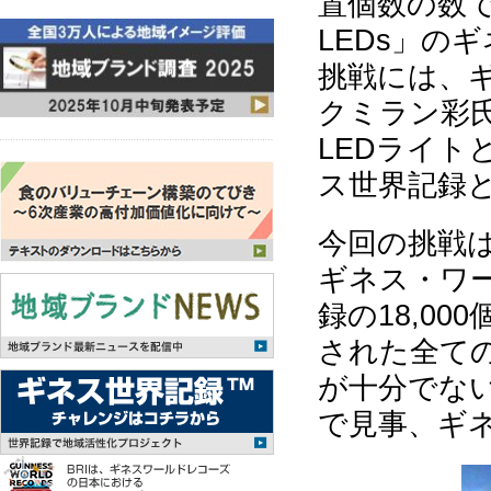
置個数の数で競う「l
LEDs」の
挑戦には、
クミラン彩
LEDライト
ス世界記録
今回の挑戦
ギネス・ワ
録の18,0
された全ての
が十分でない
で見事、ギ