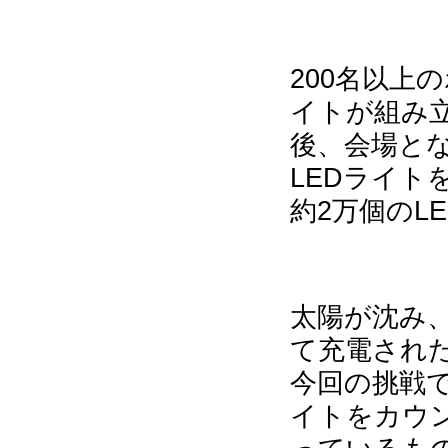
200名以上
イトが組み
後、会場と
LEDライ
約2万個のL
太陽が沈み
て充電された
今回の挑戦
イトをカウ