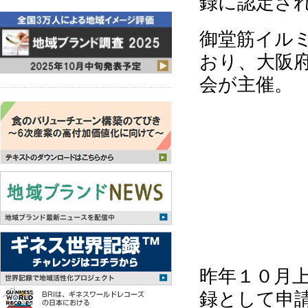
録に認定さ
御堂筋イルミ
おり、大阪
会が主催。
昨年１０月
録として申