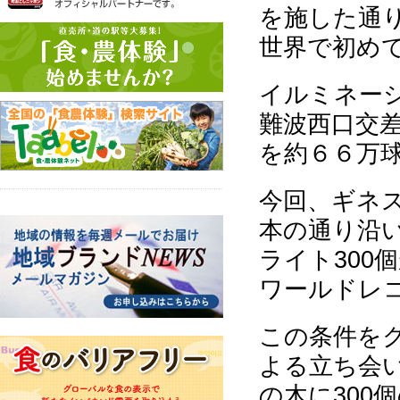
を施した通
世界で初め
イルミネー
難波西口交
を約６６万
今回、ギネ
本の通り沿
ライト300
ワールドレ
この条件を
よる立ち会
の木に300