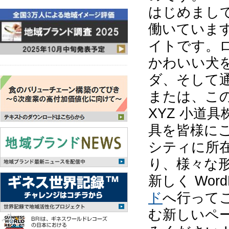
はじめまし
働いていま
イトです。
かわいい犬
ダ、そして
または、こ
XYZ 小道
具を皆様に
シティに所在
り、様々な
新しく Wor
ド
へ行って
む新しいペ