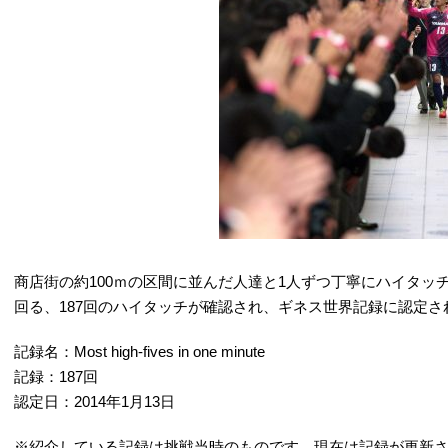
商店街の約100ｍの区間に並んだ人達と1人ずつ丁寧にハイタッ
回る、187回のハイタッチが確認され、ギネス世界記録に認定さ
記録名：Most high-fives in one minute
記録：187回
認定日：2014年1月13日
※紹介している記録は挑戦当時のものです。現在は記録が更新