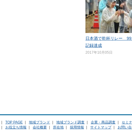
日本酒で乾杯リレー 99
記録達成
2017年10月05日
｜
TOP PAGE
｜
地域ブランド
｜
地域ブランド調査
｜
企業・商品調査
｜
セミ
｜
お役立ち情報
｜
会社概要
｜
所在地
｜
採用情報
｜
サイトマップ
｜
お問い合