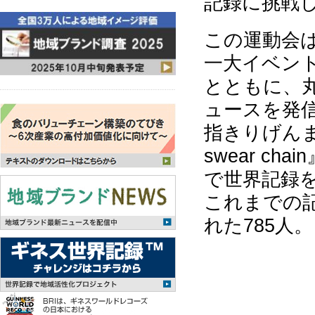
記録に挑戦
この運動会は
一大イベン
とともに、
ュースを発
指きりげんまん
swear c
で世界記録
これまでの
れた785人。