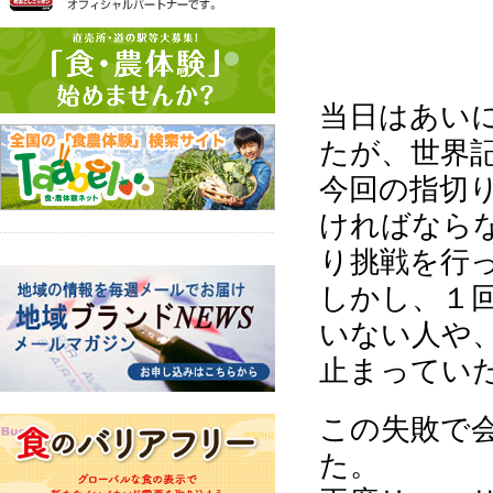
当日はあい
たが、世界記
今回の指切
ければなら
り挑戦を行
しかし、１
いない人や
止まってい
この失敗で
た。