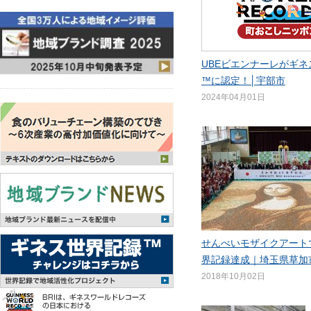
UBEビエンナーレがギ
™に認定！│宇部市
2024年04月01日
せんべいモザイクアート
界記録達成｜埼玉県草加
2018年10月02日